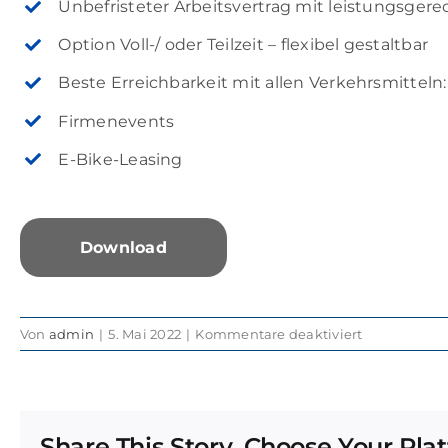
Unbefristeter Arbeitsvertrag mit leistungsger
Option Voll-/ oder Teilzeit – flexibel gestaltbar
Beste Erreichbarkeit mit allen Verkehrsmitteln
Firmenevents
E-Bike-Leasing
Download
für
Von
admin
|
5. Mai 2022
|
Kommentare deaktiviert
Metallbauer
/
Konstruktio
(m/w/d)
Share This Story, Choose Your Pla