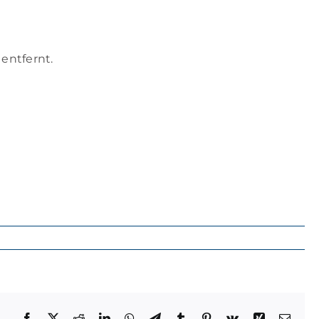
entfernt.
Facebook
X
Reddit
LinkedIn
WhatsApp
Telegram
Tumblr
Pinterest
Vk
Xing
E-